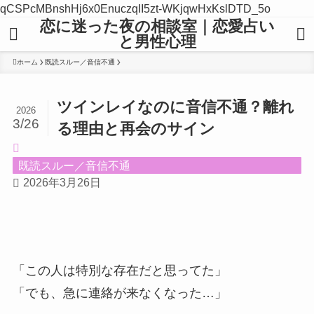
qCSPcMBnshHj6x0EnuczqII5zt-WKjqwHxKslDTD_5o
恋に迷った夜の相談室｜恋愛占い
と男性心理
ホーム
既読スルー／音信不通
ツインレイなのに音信不通？離れ
2026
3/26
る理由と再会のサイン
既読スルー／音信不通
2026年3月26日
「この人は特別な存在だと思ってた」
「でも、急に連絡が来なくなった…」