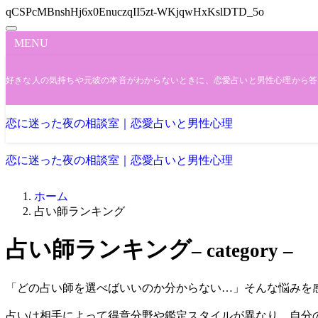
qCSPcMBnshHj6x0EnuczqII5zt-WKjqwHxKslDTD_5o
MENU
好きな人の気持ちや元彼の本音がわからないときに、恋愛占いと男性心理から答
恋に迷った夜の相談室｜恋愛占いと男性心理
恋に迷った夜の相談室｜恋愛占いと男性心理
ホーム
占い師ランキング
占い師ランキング
– category –
「どの占い師を選べばいいのか分からない…」そんな悩みを
占いは相手によって得意分野や鑑定スタイルが異なり、自分