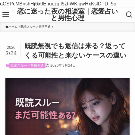
qCSPcMBnshHj6x0EnuczqII5zt-WKjqwHxKslDTD_5o
恋に迷った夜の相談室｜恋愛占い
と男性心理
ホーム
既読スルー／音信不通
既読無視でも返信は来る？返って
2026
3/24
くる可能性と来ないケースの違い
2026年3月24日
既読スルー／音信不通