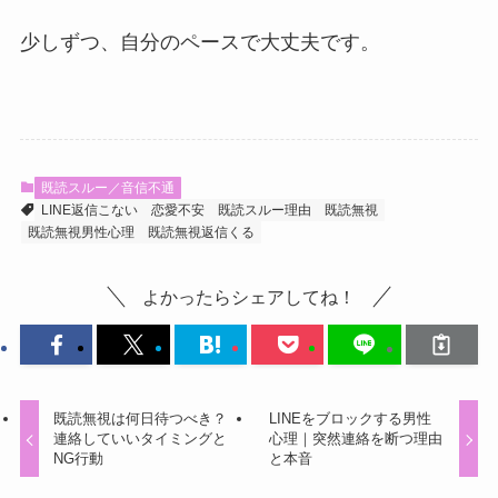
少しずつ、自分のペースで大丈夫です。
既読スルー／音信不通
LINE返信こない
恋愛不安
既読スルー理由
既読無視
既読無視男性心理
既読無視返信くる
よかったらシェアしてね！
既読無視は何日待つべき？
LINEをブロックする男性
連絡していいタイミングと
心理｜突然連絡を断つ理由
NG行動
と本音