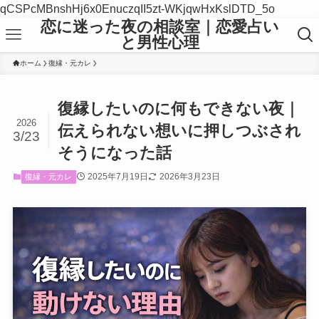
qCSPcMBnshHj6x0EnuczqII5zt-WKjqwHxKslDTD_5o
恋に迷った夜の相談室｜恋愛占い
と男性心理
ホーム
復縁・元カレ
復縁したいのに何もできない夜｜
2026
伝えられない想いに押しつぶされ
3/23
そうになった話
2025年7月19日
2026年3月23日
復縁・元カレ