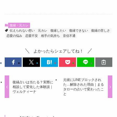
復縁・元カレ
伝えられない想い
元カレ
復縁したい
復縁できない
復縁の苦しさ
恋愛の悩み
恋愛不安
相手の気持ち
音信不通
よかったらシェアしてね！
元彼にLINEブロックされ
復縁占いは当たる？実際に
た…解除された理由｜まる
相談して変化した体験談｜
タローの占いで変わったこ
ヴェルティーナ
と