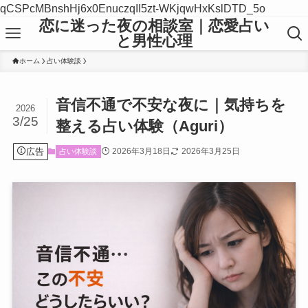
qCSPcMBnshHj6x0EnuczqII5zt-WKjqwHxKslDTD_5o
恋に迷った夜の相談室｜恋愛占い
と男性心理
ホーム
占い体験談
音信不通で不安な夜に｜気持ちを
2026
3/25
整える占い体験（Aguri）
広告
2026年3月18日
2026年3月25日
占い体験談