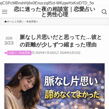
qCSPcMBnshHj6x0EnuczqII5zt-WKjqwHxKslDTD_5o
恋に迷った夜の相談室｜恋愛占い
と男性心理
ホーム
片思い・本命昇格
脈なし片思いだと思ってた…彼と
2026
3/23
の距離が少しずつ縮まった理由
2025年7月18日
2026年3月23日
片思い・本命昇格