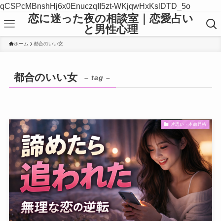
qCSPcMBnshHj6x0EnuczqII5zt-WKjqwHxKslDTD_5o
恋に迷った夜の相談室｜恋愛占い
と男性心理
ホーム
都合のいい女
都合のいい女
– tag –
片思い・本命昇格