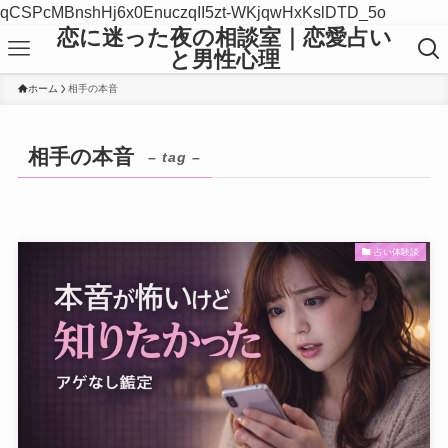
qCSPcMBnshHj6x0EnuczqII5zt-WKjqwHxKslDTD_5o
恋に迷った夜の相談室｜恋愛占い
と男性心理
ホーム
相手の本音
相手の本音
– tag –
占い体験談