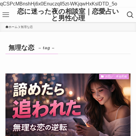
qCSPcMBnshHj6x0EnuczqII5zt-WKjqwHxKslDTD_5o
恋に迷った夜の相談室｜恋愛占い
と男性心理
ホーム
無理な恋
無理な恋
– tag –
片思い・本命昇格