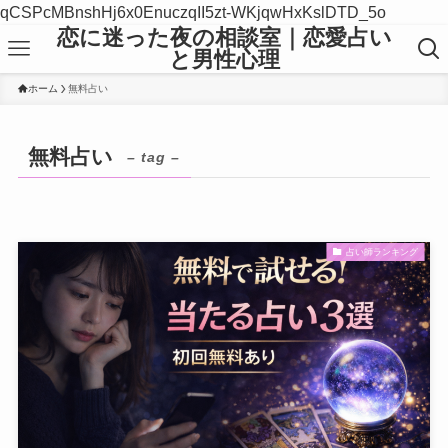
qCSPcMBnshHj6x0EnuczqII5zt-WKjqwHxKslDTD_5o
恋に迷った夜の相談室｜恋愛占い
と男性心理
ホーム
無料占い
無料占い
– tag –
占い師ランキング