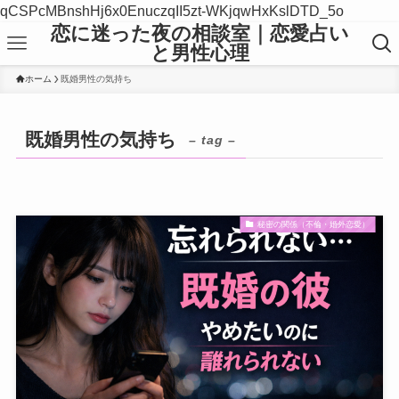
qCSPcMBnshHj6x0EnuczqII5zt-WKjqwHxKslDTD_5o
恋に迷った夜の相談室｜恋愛占い
と男性心理
ホーム
既婚男性の気持ち
既婚男性の気持ち
– tag –
秘密の関係（不倫・婚外恋愛）