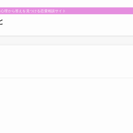
性心理から答えを見つける恋愛相談サイト
と