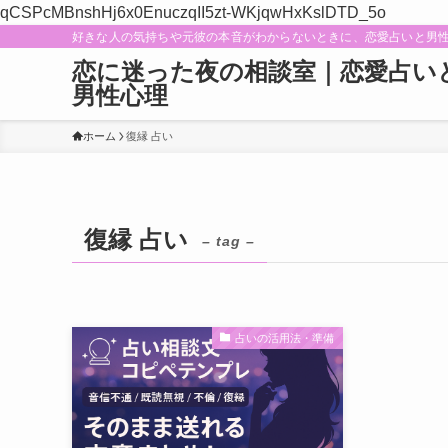
qCSPcMBnshHj6x0EnuczqII5zt-WKjqwHxKslDTD_5o
好きな人の気持ちや元彼の本音がわからないときに、恋愛占いと男
恋に迷った夜の相談室｜恋愛占い
男性心理
ホーム
復縁 占い
復縁 占い
– tag –
占いの活用法・準備