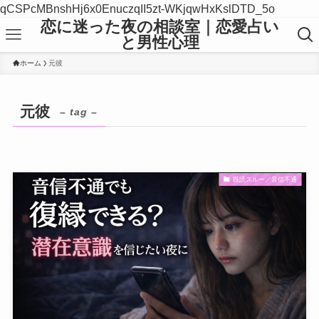
qCSPcMBnshHj6x0EnuczqII5zt-WKjqwHxKslDTD_5o
恋に迷った夜の相談室｜恋愛占い
と男性心理
ホーム
元彼
元彼
– tag –
既読スルー／音信不通