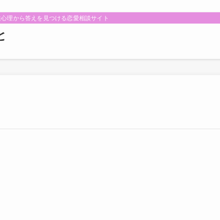
性心理から答えを見つける恋愛相談サイト
と