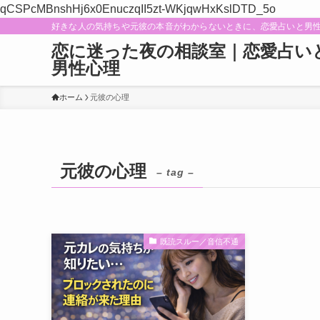
qCSPcMBnshHj6x0EnuczqII5zt-WKjqwHxKslDTD_5o
好きな人の気持ちや元彼の本音がわからないときに、恋愛占いと男
恋に迷った夜の相談室｜恋愛占い
男性心理
ホーム
元彼の心理
元彼の心理
– tag –
既読スルー／音信不通