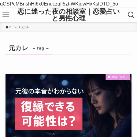
qCSPcMBnshHj6x0EnuczqII5zt-WKjqwHxKslDTD_5o
恋に迷った夜の相談室｜恋愛占い
と男性心理
ホーム
元カレ
元カレ
– tag –
復縁・元カレ