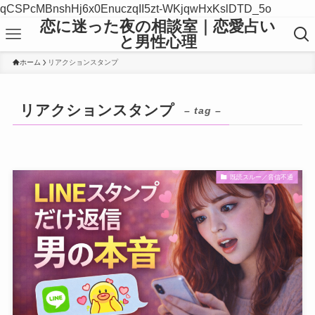
qCSPcMBnshHj6x0EnuczqII5zt-WKjqwHxKslDTD_5o
恋に迷った夜の相談室｜恋愛占い
と男性心理
ホーム
リアクションスタンプ
リアクションスタンプ
– tag –
既読スルー／音信不通