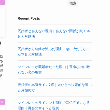
愛）
検索
Recent Posts
既婚者と会えない理由｜会えない関係が続く本
音と対処法
運
既婚者から連絡が減った理由｜急に冷たくなっ
た本音と対処法
、既
持ち
と感
ツインレイが既婚者だった理由｜運命なのに叶
 諦
わない恋の現実
放
既婚者の本気サイン7選｜遊びとの決定的な違い
と見極め方
不通
ツインレイのサイレント期間で音信不通になる
理由｜再会のサインと現実