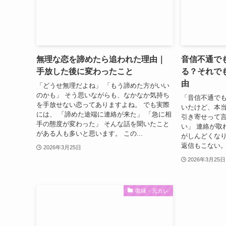
無理な恋を諦めたら追われた理由｜
音信不通で
手放した後に変わったこと
る？それで
由
「どうせ無理だよね」 「もう諦めた方がいい
のかも」 そう思いながらも、なかなか気持ち
「音信不通で
を手放せない恋ってありますよね。 でも実際
いたけど、本当
には、 「諦めた途端に連絡が来た」 「急に相
引き寄せって
手の態度が変わった」 そんな話を聞いたこと
い」 連絡が取
がある人も多いと思います。 この...
がしんどくなり
返信もこない。
2026年3月25日
2026年3月25日
復縁・元カレ