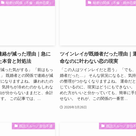
秘密の関係（不倫・婚外恋愛）
秘密の関係（不倫・婚外恋
連絡が減った理由｜急に
ツインレイが既婚者だった理由｜
た本音と対処法
命なのに叶わない恋の現実
減った気がする」 「前はもっ
「この人はツインレイだと思う」 「でも
」 既婚者との関係で連絡が減
婚者だった…」 そんな状況になると、気
になりますよね。 嫌われたの
の整理がつかなくなりますよね。 運命だ
 気持ちが冷めたのかもしれな
じているのに、現実はどうにもできない。
由が分からないままだと、余計
めた方がいいと分かっていても、簡単に手
す。 この記事では、...
せない。 それが、この関係の一番苦...
2026年3月26日
既読スルー／音信不通
既読スルー／音信