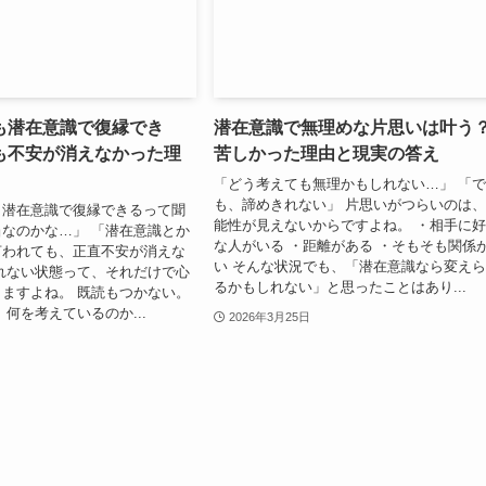
も潜在意識で復縁でき
潜在意識で無理めな片思いは叶う
も不安が消えなかった理
苦しかった理由と現実の答え
「どう考えても無理かもしれない…」 「
も、諦めきれない」 片思いがつらいのは
も潜在意識で復縁できるって聞
能性が見えないからですよね。 ・相手に
なのかな…」 「潜在意識とか
な人がいる ・距離がある ・そもそも関係
言われても、正直不安が消えな
い そんな状況でも、「潜在意識なら変え
れない状態って、それだけで心
るかもしれない」と思ったことはあり...
ますよね。 既読もつかない。
 何を考えているのか...
2026年3月25日