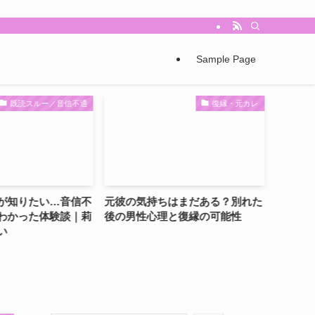
Sample Page
ルー／音信不通
復縁・元カレ
たい…音信不
元彼の気持ちはまだある？別れた
【音信不通でも
た体験談｜莉
後の男性心理と復縁の可能性
の恋に意味を感
の占い体験