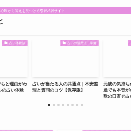
性心理から答えを見つける恋愛相談サイト
と
体験談
占いの活用法・準備
既読ス
由がわ
占いが当たる人の共通点｜不安整
元彼の気持ちが知り
い体験
理と質問のコツ【保存版】
通でも本音がわかっ
歌の口寄せ占い