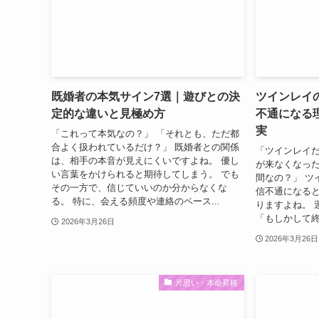
既婚者の本気サイン7選｜遊びとの決
ツインレイ
定的な違いと見極め方
不通になる
実
「これって本気なの？」 「それとも、ただ都
合よく扱われているだけ？」 既婚者との関係
「ツインレイ
は、相手の本音が見えにくいですよね。 優し
が来なくなった
い言葉をかけられると期待してしまう。 でも
間なの？」 ツ
その一方で、信じていいのか分からなくな
信不通になる
る。 特に、会える頻度や連絡のペース...
りますよね。 
「もしかして終
2026年3月26日
2026年3月26日
片思い・本命昇格