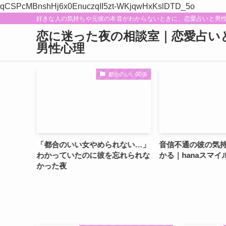
qCSPcMBnshHj6x0EnuczqII5zt-WKjqwHxKslDTD_5o
好きな人の気持ちや元彼の本音がわからないときに、恋愛占いと男
恋に迷った夜の相談室｜恋愛占い
男性心理
都合のいい関係
占い
た
「都合のいい女やめられない…」
音信不通の彼の気持ちと理
わかっていたのに彼を忘れられな
かる｜hanaスマイルの占
かった夜