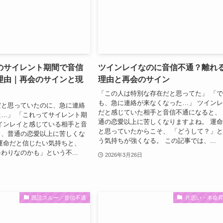
のサイレント期間で音信
ツインレイなのに音信不通？離れ
理由｜再会のサインと現
理由と再会のサイン
「この人は特別な存在だと思ってた」 「
も、急に連絡が来なくなった…」 ツイン
だと思っていたのに、急に連絡
だと感じていた相手と音信不通になると、
…」 「これってサイレント期
通の恋愛以上に苦しくなりますよね。 運
インレイと感じている相手と音
と思っていたからこそ、 「どうして？」
と、普通の恋愛以上に苦しくな
う気持ちが強くなる。 この記事では、...
運命だと信じたい気持ちと、
わりなのかも」という不...
2026年3月26日
既読スルー／音信不通
片思い・本命