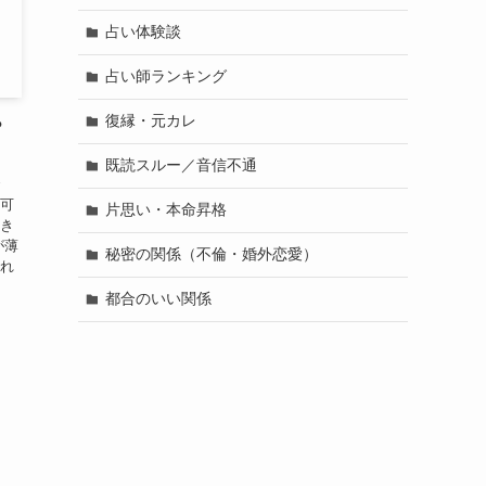
占い体験談
占い師ランキング
復縁・元カレ
？
既読スルー／音信不通
で
、可
片思い・本命昇格
好き
が薄
秘密の関係（不倫・婚外恋愛）
られ
都合のいい関係