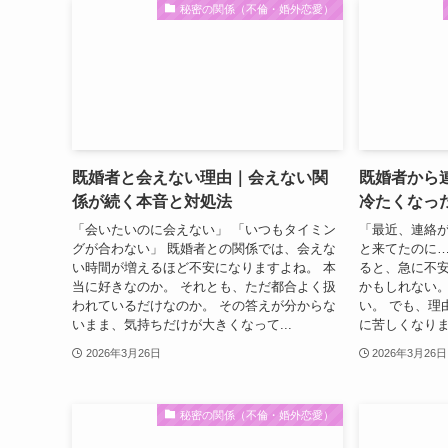
秘密の関係（不倫・婚外恋愛）
既婚者と会えない理由｜会えない関
既婚者から
係が続く本音と対処法
冷たくなっ
「会いたいのに会えない」 「いつもタイミン
「最近、連絡が
グが合わない」 既婚者との関係では、会えな
と来てたのに…
い時間が増えるほど不安になりますよね。 本
ると、急に不安
当に好きなのか。 それとも、ただ都合よく扱
かもしれない。
われているだけなのか。 その答えが分からな
い。 でも、理
いまま、気持ちだけが大きくなって...
に苦しくなりま
2026年3月26日
2026年3月26日
秘密の関係（不倫・婚外恋愛）